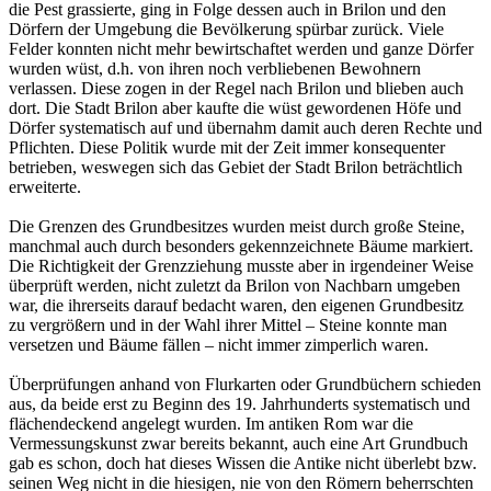
die Pest grassierte, ging in Folge dessen auch in Brilon und den
Dörfern der Umgebung die Bevölkerung spürbar zurück. Viele
Felder konnten nicht mehr bewirtschaftet werden und ganze Dörfer
wurden wüst, d.h. von ihren noch verbliebenen Bewohnern
verlassen. Diese zogen in der Regel nach Brilon und blieben auch
dort. Die Stadt Brilon aber kaufte die wüst gewordenen Höfe und
Dörfer systematisch auf und übernahm damit auch deren Rechte und
Pflichten. Diese Politik wurde mit der Zeit immer konsequenter
betrieben, weswegen sich das Gebiet der Stadt Brilon beträchtlich
erweiterte.
Die Grenzen des Grundbesitzes wurden meist durch große Steine,
manchmal auch durch besonders gekennzeichnete Bäume markiert.
Die Richtigkeit der Grenzziehung musste aber in irgendeiner Weise
überprüft werden, nicht zuletzt da Brilon von Nachbarn umgeben
war, die ihrerseits darauf bedacht waren, den eigenen Grundbesitz
zu vergrößern und in der Wahl ihrer Mittel – Steine konnte man
versetzen und Bäume fällen – nicht immer zimperlich waren.
Überprüfungen anhand von Flurkarten oder Grundbüchern schieden
aus, da beide erst zu Beginn des 19. Jahrhunderts systematisch und
flächendeckend angelegt wurden. Im antiken Rom war die
Vermessungskunst zwar bereits bekannt, auch eine Art Grundbuch
gab es schon, doch hat dieses Wissen die Antike nicht überlebt bzw.
seinen Weg nicht in die hiesigen, nie von den Römern beherrschten