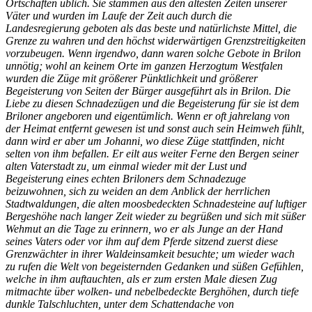
Ortschaften üblich. Sie stammen aus den ältesten Zeiten unserer
Väter und wurden im Laufe der Zeit auch durch die
Landesregierung geboten als das beste und natürlichste Mittel, die
Grenze zu wahren und den höchst widerwärtigen Grenzstreitigkeiten
vorzubeugen. Wenn irgendwo, dann waren solche Gebote in Brilon
unnötig; wohl an keinem Orte im ganzen Herzogtum Westfalen
wurden die Züge mit größerer Pünktlichkeit und größerer
Begeisterung von Seiten der Bürger ausgeführt als in Brilon. Die
Liebe zu diesen Schnadezügen und die Begeisterung für sie ist dem
Briloner angeboren und eigentümlich. Wenn er oft jahrelang von
der Heimat entfernt gewesen ist und sonst auch sein Heimweh fühlt,
dann wird er aber um Johanni, wo diese Züge stattfinden, nicht
selten von ihm befallen. Er eilt aus weiter Ferne den Bergen seiner
alten Vaterstadt zu, um einmal wieder mit der Lust und
Begeisterung eines echten Briloners dem Schnadezuge
beizuwohnen, sich zu weiden an dem Anblick der herrlichen
Stadtwaldungen, die alten moosbedeckten Schnadesteine auf luftiger
Bergeshöhe nach langer Zeit wieder zu begrüßen und sich mit süßer
Wehmut an die Tage zu erinnern, wo er als Junge an der Hand
seines Vaters oder vor ihm auf dem Pferde sitzend zuerst diese
Grenzwächter in ihrer Waldeinsamkeit besuchte; um wieder wach
zu rufen die Welt von begeisternden Gedanken und süßen Gefühlen,
welche in ihm auftauchten, als er zum ersten Male diesen Zug
mitmachte über wolken- und nebelbedeckte Berghöhen, durch tiefe
dunkle Talschluchten, unter dem Schattendache von