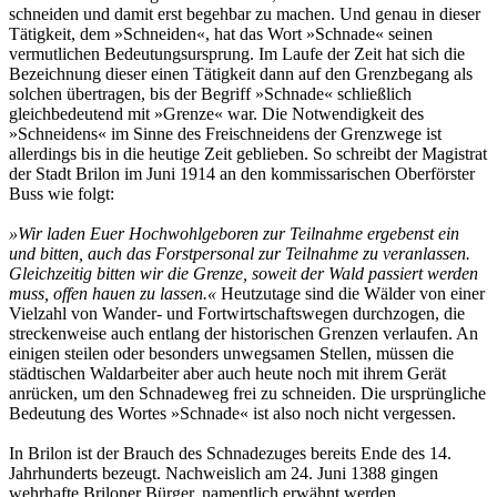
schneiden und damit erst begehbar zu machen. Und genau in dieser
Tätigkeit, dem »Schneiden«, hat das Wort »Schnade« seinen
vermutlichen Bedeutungsursprung. Im Laufe der Zeit hat sich die
Bezeichnung dieser einen Tätigkeit dann auf den Grenzbegang als
solchen übertragen, bis der Begriff »Schnade« schließlich
gleichbedeutend mit »Grenze« war. Die Notwendigkeit des
»Schneidens« im Sinne des Freischneidens der Grenzwege ist
allerdings bis in die heutige Zeit geblieben. So schreibt der Magistrat
der Stadt Brilon im Juni 1914 an den kommissarischen Oberförster
Buss wie folgt:
»Wir laden Euer Hochwohlgeboren zur Teilnahme ergebenst ein
und bitten, auch das Forstpersonal zur Teilnahme zu veranlassen.
Gleichzeitig bitten wir die Grenze, soweit der Wald passiert werden
muss, offen hauen zu lassen.«
Heutzutage sind die Wälder von einer
Vielzahl von Wander- und Fortwirtschaftswegen durchzogen, die
streckenweise auch entlang der historischen Grenzen verlaufen. An
einigen steilen oder besonders unwegsamen Stellen, müssen die
städtischen Waldarbeiter aber auch heute noch mit ihrem Gerät
anrücken, um den Schnadeweg frei zu schneiden. Die ursprüngliche
Bedeutung des Wortes »Schnade« ist also noch nicht vergessen.
In Brilon ist der Brauch des Schnadezuges bereits Ende des 14.
Jahrhunderts bezeugt. Nachweislich am 24. Juni 1388 gingen
wehrhafte Briloner Bürger, namentlich erwähnt werden