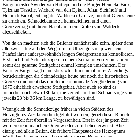
Bürgermeister Sweder van Hottepe und die Bürger Henneke Bick,
Tyleman Tassche, Wichard van den Eyken, Johan Steinhoff und
Heinrich Bickil, entlang der Waldecker Grenze, um dort Grenzsteine
zu errichten, Schnadebäume zu kennzeichnen und einen
Grenzvertrag mit ihrem Nachbarn, dem Grafen von Waldeck,
abzuschließen.
Von da an machten sich die Briloner zunächst alle zehn, später dann
alle zwei Jahre auf den Weg, um im Uhrzeigersinn jeweils ein
Fünftel ihrer außergewöhnlich langen Stadtgrenzen zu kontrollieren.
Erst nach fünf Schnadezügen in einem Zeitraum von zehn Jahren ist
somit das gesamte Stadtgebiet einmal komplett umschritten. Der
Briloner Bürger sagt dann stolz: »Ich bin einmal rum«.Allerdings
berücksichtigen die Schnadezüge heute nur noch die historischen
Grenzen und nicht das durch die kommunale Neugliederung von
1975 erheblich erweiterte Stadtgebiet. Aber auch so sind es
immerhin noch etwa 130 km, die verteilt auf fünf Schnadezüge von
jeweils 23 bis 36 km Länge, zu bewältigen sind.
Wenngleich die Schnadezüge früher in vielen Städten des
Herzogtums Westfalen durchgeführt wurden, geriet dieser Brauch
mit der Zeit fast überall in Vergessenheit. Erst in der jüngsten Zeit
wurden sie in manchen Orten wieder zum Leben erweckt. Aber
einzig und allein Brilon, die frühere Hauptstadt des Herzogtums
Westfalen, kann von sich behaupten, diesen Brauch allen