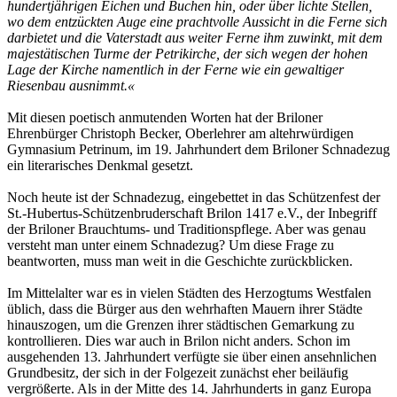
hundertjährigen Eichen und Buchen hin, oder über lichte Stellen,
wo dem entzückten Auge eine prachtvolle Aussicht in die Ferne sich
darbietet und die Vaterstadt aus weiter Ferne ihm zuwinkt, mit dem
majestätischen Turme der Petrikirche, der sich wegen der hohen
Lage der Kirche namentlich in der Ferne wie ein gewaltiger
Riesenbau ausnimmt.«
Mit diesen poetisch anmutenden Worten hat der Briloner
Ehrenbürger Christoph Becker, Oberlehrer am altehrwürdigen
Gymnasium Petrinum, im 19. Jahrhundert dem Briloner Schnadezug
ein literarisches Denkmal gesetzt.
Noch heute ist der Schnadezug, eingebettet in das Schützenfest der
St.-Hubertus-Schützenbruderschaft Brilon 1417 e.V., der Inbegriff
der Briloner Brauchtums- und Traditionspflege. Aber was genau
versteht man unter einem Schnadezug? Um diese Frage zu
beantworten, muss man weit in die Geschichte zurückblicken.
Im Mittelalter war es in vielen Städten des Herzogtums Westfalen
üblich, dass die Bürger aus den wehrhaften Mauern ihrer Städte
hinauszogen, um die Grenzen ihrer städtischen Gemarkung zu
kontrollieren. Dies war auch in Brilon nicht anders. Schon im
ausgehenden 13. Jahrhundert verfügte sie über einen ansehnlichen
Grundbesitz, der sich in der Folgezeit zunächst eher beiläufig
vergrößerte. Als in der Mitte des 14. Jahrhunderts in ganz Europa