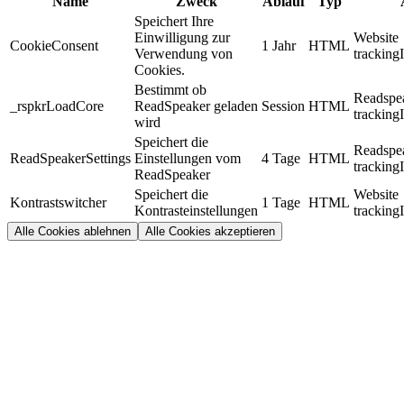
Name
Zweck
Ablauf
Typ
Speichert Ihre
Einwilligung zur
Website
CookieConsent
1 Jahr
HTML
Verwendung von
tracking
Cookies.
Bestimmt ob
Readspe
_rspkrLoadCore
ReadSpeaker geladen
Session
HTML
tracking
wird
Speichert die
Readspe
ReadSpeakerSettings
Einstellungen vom
4 Tage
HTML
tracking
ReadSpeaker
Speichert die
Website
Kontrastswitcher
1 Tage
HTML
Kontrasteinstellungen
tracking
Alle Cookies ablehnen
Alle Cookies akzeptieren