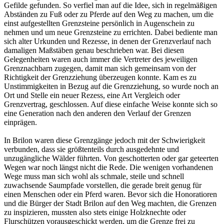
Gefilde gefunden. So verfiel man auf die Idee, sich in regelmäßigen
Abständen zu Fuß oder zu Pferde auf den Weg zu machen, um die
einst aufgestellten Grenzsteine persönlich in Augenschein zu
nehmen und um neue Grenzsteine zu errichten. Dabei bediente man
sich alter Urkunden und Rezesse, in denen der Grenzverlauf nach
damaligen Maßstäben genau beschrieben war. Bei diesen
Gelegenheiten waren auch immer die Vertreter des jeweiligen
Grenznachbarn zugegen, damit man sich gemeinsam von der
Richtigkeit der Grenzziehung überzeugen konnte. Kam es zu
Unstimmigkeiten in Bezug auf die Grenzziehung, so wurde noch an
Ort und Stelle ein neuer Rezess, eine Art Vergleich oder
Grenzvertrag, geschlossen. Auf diese einfache Weise konnte sich so
eine Generation nach den anderen den Verlauf der Grenzen
einprägen.
In Brilon waren diese Grenzgänge jedoch mit der Schwierigkeit
verbunden, dass sie größtenteils durch ausgedehnte und
unzugängliche Wälder führten. Von geschotterten oder gar geteerten
Wegen war noch längst nicht die Rede. Die wenigen vorhandenen
Wege muss man sich wohl als schmale, steile und schnell
zuwachsende Saumpfade vorstellen, die gerade breit genug für
einen Menschen oder ein Pferd waren. Bevor sich die Honoratioren
und die Bürger der Stadt Brilon auf den Weg machten, die Grenzen
zu inspizieren, mussten also stets einige Holzknechte oder
Flurschützen vorausgeschickt werden, um die Grenze frei zu