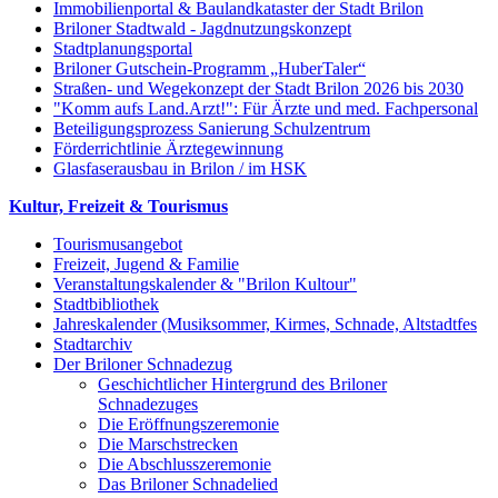
Immobilienportal & Baulandkataster der Stadt Brilon
Briloner Stadtwald - Jagdnutzungskonzept
Stadtplanungsportal
Briloner Gutschein-Programm „HuberTaler“
Straßen- und Wegekonzept der Stadt Brilon 2026 bis 2030
"Komm aufs Land.Arzt!": Für Ärzte und med. Fachpersonal
Beteiligungsprozess Sanierung Schulzentrum
Förderrichtlinie Ärztegewinnung
Glasfaserausbau in Brilon / im HSK
Kultur, Freizeit & Tourismus
Tourismusangebot
Freizeit, Jugend & Familie
Veranstaltungskalender & "Brilon Kultour"
Stadtbibliothek
Jahreskalender (Musiksommer, Kirmes, Schnade, Altstadtfes
Stadtarchiv
Der Briloner Schnadezug
Geschichtlicher Hintergrund des Briloner
Schnadezuges
Die Eröffnungszeremonie
Die Marschstrecken
Die Abschlusszeremonie
Das Briloner Schnadelied