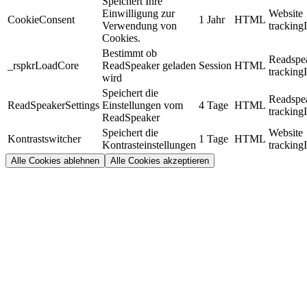
Speichert Ihre
Einwilligung zur
Website
CookieConsent
1 Jahr
HTML
Verwendung von
tracking
Cookies.
Bestimmt ob
Readspe
_rspkrLoadCore
ReadSpeaker geladen
Session
HTML
tracking
wird
Speichert die
Readspe
ReadSpeakerSettings
Einstellungen vom
4 Tage
HTML
tracking
ReadSpeaker
Speichert die
Website
Kontrastswitcher
1 Tage
HTML
Kontrasteinstellungen
tracking
Alle Cookies ablehnen
Alle Cookies akzeptieren