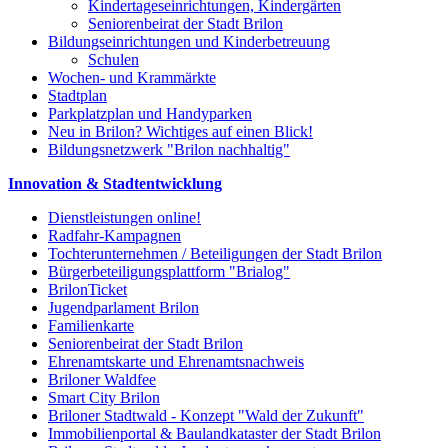
Kindertageseinrichtungen, Kindergärten
Seniorenbeirat der Stadt Brilon
Bildungseinrichtungen und Kinderbetreuung
Schulen
Wochen- und Krammärkte
Stadtplan
Parkplatzplan und Handyparken
Neu in Brilon? Wichtiges auf einen Blick!
Bildungsnetzwerk "Brilon nachhaltig"
Innovation & Stadtentwicklung
Dienstleistungen online!
Radfahr-Kampagnen
Tochterunternehmen / Beteiligungen der Stadt Brilon
Bürgerbeteiligungsplattform "Brialog"
BrilonTicket
Jugendparlament Brilon
Familienkarte
Seniorenbeirat der Stadt Brilon
Ehrenamtskarte und Ehrenamtsnachweis
Briloner Waldfee
Smart City Brilon
Briloner Stadtwald - Konzept "Wald der Zukunft"
Immobilienportal & Baulandkataster der Stadt Brilon