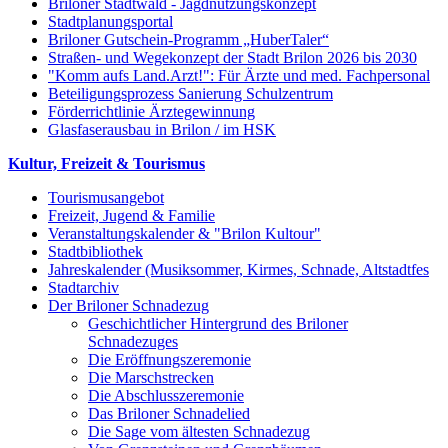
Briloner Stadtwald - Jagdnutzungskonzept
Stadtplanungsportal
Briloner Gutschein-Programm „HuberTaler“
Straßen- und Wegekonzept der Stadt Brilon 2026 bis 2030
"Komm aufs Land.Arzt!": Für Ärzte und med. Fachpersonal
Beteiligungsprozess Sanierung Schulzentrum
Förderrichtlinie Ärztegewinnung
Glasfaserausbau in Brilon / im HSK
Kultur, Freizeit & Tourismus
Tourismusangebot
Freizeit, Jugend & Familie
Veranstaltungskalender & "Brilon Kultour"
Stadtbibliothek
Jahreskalender (Musiksommer, Kirmes, Schnade, Altstadtfes
Stadtarchiv
Der Briloner Schnadezug
Geschichtlicher Hintergrund des Briloner
Schnadezuges
Die Eröffnungszeremonie
Die Marschstrecken
Die Abschlusszeremonie
Das Briloner Schnadelied
Die Sage vom ältesten Schnadezug