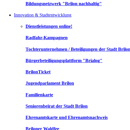
Bildungsnetzwerk "Brilon nachhaltig"
Innovation & Stadtentwicklung
Dienstleistungen online!
Radfahr-Kampagnen
Tochterunternehmen / Beteiligungen der Stadt Brilo
Bürgerbeteiligungsplattform "Brialog"
BrilonTicket
Jugendparlament Brilon
Familienkarte
Seniorenbeirat der Stadt Brilon
Ehrenamtskarte und Ehrenamtsnachweis
Briloner Waldfee