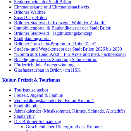
Seniorenbeirat der Stadt Brilon
Ehrenamtskarte und Ehrenamtsnachweis
Briloner Waldfee
Smart City Brilon
Briloner Stadtwald - Konzept "Wald der Zukunft"
Immobilienportal & Baulandkataster der Stadt Brilon
Briloner Stadtwald - Jagdnutzungskonzept
Stadtplanungsportal
Briloner Gutschein-Programm „HuberTaler“
Straßen- und Wegekonzept der Stadt Brilon 2026 bis 2030
"Komm aufs Land.Arzt!": Für Ärzte und med. Fachpersonal
Beteiligungsprozess Sanierung Schulzentrum
Förderrichtlinie Ärztegewinnung
Glasfaserausbau in Brilon / im HSK
Kultur, Freizeit & Tourismus
Tourismusangebot
Freizeit, Jugend & Familie
Veranstaltungskalender & "Brilon Kultour"
Stadtbibliothek
Jahreskalender (Musiksommer, Kirmes, Schnade, Altstadtfes
Stadtarchiv
Der Briloner Schnadezug
Geschichtlicher Hintergrund des Briloner