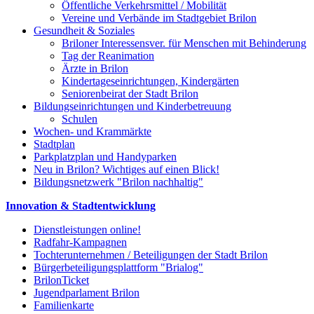
Öffentliche Verkehrsmittel / Mobilität
Vereine und Verbände im Stadtgebiet Brilon
Gesundheit & Soziales
Briloner Interessensver. für Menschen mit Behinderung
Tag der Reanimation
Ärzte in Brilon
Kindertageseinrichtungen, Kindergärten
Seniorenbeirat der Stadt Brilon
Bildungseinrichtungen und Kinderbetreuung
Schulen
Wochen- und Krammärkte
Stadtplan
Parkplatzplan und Handyparken
Neu in Brilon? Wichtiges auf einen Blick!
Bildungsnetzwerk "Brilon nachhaltig"
Innovation & Stadtentwicklung
Dienstleistungen online!
Radfahr-Kampagnen
Tochterunternehmen / Beteiligungen der Stadt Brilon
Bürgerbeteiligungsplattform "Brialog"
BrilonTicket
Jugendparlament Brilon
Familienkarte