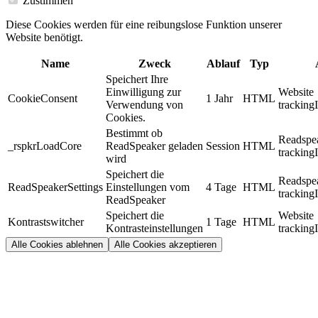
Zustimmen
Diese Cookies werden für eine reibungslose Funktion unserer
Website benötigt.
Name
Zweck
Ablauf
Typ
Speichert Ihre
Einwilligung zur
Website
CookieConsent
1 Jahr
HTML
Verwendung von
tracking
Cookies.
Bestimmt ob
Readspe
_rspkrLoadCore
ReadSpeaker geladen
Session
HTML
tracking
wird
Speichert die
Readspe
ReadSpeakerSettings
Einstellungen vom
4 Tage
HTML
tracking
ReadSpeaker
Speichert die
Website
Kontrastswitcher
1 Tage
HTML
Kontrasteinstellungen
tracking
Alle Cookies ablehnen
Alle Cookies akzeptieren