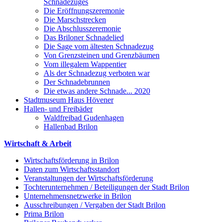
Schnadezuges
Die Eröffnungszeremonie
Die Marschstrecken
Die Abschlusszeremonie
Das Briloner Schnadelied
Die Sage vom ältesten Schnadezug
Von Grenzsteinen und Grenzbäumen
Vom illegalem Wappentier
Als der Schnadezug verboten war
Der Schnadebrunnen
Die etwas andere Schnade... 2020
Stadtmuseum Haus Hövener
Hallen- und Freibäder
Waldfreibad Gudenhagen
Hallenbad Brilon
Wirtschaft & Arbeit
Wirtschaftsförderung in Brilon
Daten zum Wirtschaftsstandort
Veranstaltungen der Wirtschaftsförderung
Tochterunternehmen / Beteiligungen der Stadt Brilon
Unternehmensnetzwerke in Brilon
Ausschreibungen / Vergaben der Stadt Brilon
Prima Brilon