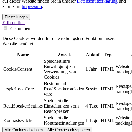
auf dieser Website finden Sie in unserer
Datenschutzerklärung
und
zu uns im
Impressum
.
Einstellungen
Erforderlich
Zustimmen
Diese Cookies werden für eine reibungslose Funktion unserer
Website benötigt.
Name
Zweck
Ablauf
Typ
Speichert Ihre
Einwilligung zur
Website
CookieConsent
1 Jahr
HTML
Verwendung von
tracking
Cookies.
Bestimmt ob
Readspe
_rspkrLoadCore
ReadSpeaker geladen
Session
HTML
tracking
wird
Speichert die
Readspe
ReadSpeakerSettings
Einstellungen vom
4 Tage
HTML
tracking
ReadSpeaker
Speichert die
Website
Kontrastswitcher
1 Tage
HTML
Kontrasteinstellungen
tracking
Alle Cookies ablehnen
Alle Cookies akzeptieren