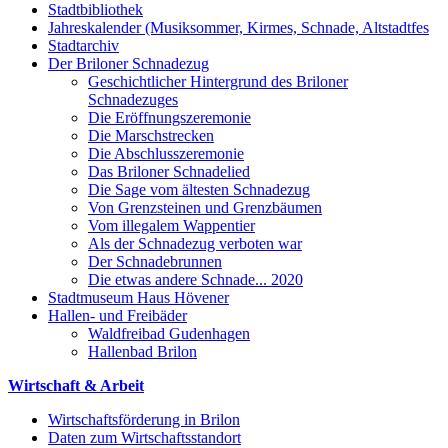
Stadtbibliothek
Jahreskalender (Musiksommer, Kirmes, Schnade, Altstadtfes
Stadtarchiv
Der Briloner Schnadezug
Geschichtlicher Hintergrund des Briloner
Schnadezuges
Die Eröffnungszeremonie
Die Marschstrecken
Die Abschlusszeremonie
Das Briloner Schnadelied
Die Sage vom ältesten Schnadezug
Von Grenzsteinen und Grenzbäumen
Vom illegalem Wappentier
Als der Schnadezug verboten war
Der Schnadebrunnen
Die etwas andere Schnade... 2020
Stadtmuseum Haus Hövener
Hallen- und Freibäder
Waldfreibad Gudenhagen
Hallenbad Brilon
Wirtschaft & Arbeit
Wirtschaftsförderung in Brilon
Daten zum Wirtschaftsstandort