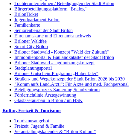
Tochterunternehmen / Beteiligungen der Stadt Brilon
Bürgerbeteiligungsplattform "Brialog"
BrilonTicket
Jugendparlament Brilon
Familienkarte
Seniorenbeirat der Stadt Brilon
Ehrenamtskarte und Ehrenamtsnachweis
Briloner Waldfee
Smart City Brilon
Briloner Stadtwald - Konzept "Wald der Zukunft"
Immobilienportal & Baulandkataster der Stadt Brilon
Briloner Stadtwald - Jagdnutzungskonzept
Stadtplanungsportal
Briloner Gutschein-Programm „HuberTaler“
Straßen- und Wegekonzept der Stadt Brilon 2026 bis 2030
"Komm aufs Land.Arzt!": Für Ärzte und med. Fachpersonal
Beteiligungsprozess Sanierung Schulzentrum
Förderrichtlinie Ärztegewinnung
Glasfaserausbau in Brilon / im HSK
Kultur, Freizeit & Tourismus
Tourismusangebot
Freizeit, Jugend & Familie
Veranstaltungskalender & "Brilon Kultour"