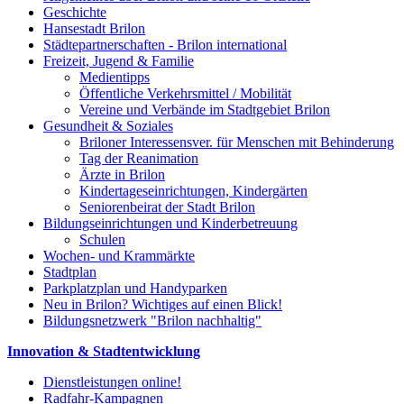
Geschichte
Hansestadt Brilon
Städtepartnerschaften - Brilon international
Freizeit, Jugend & Familie
Medientipps
Öffentliche Verkehrsmittel / Mobilität
Vereine und Verbände im Stadtgebiet Brilon
Gesundheit & Soziales
Briloner Interessensver. für Menschen mit Behinderung
Tag der Reanimation
Ärzte in Brilon
Kindertageseinrichtungen, Kindergärten
Seniorenbeirat der Stadt Brilon
Bildungseinrichtungen und Kinderbetreuung
Schulen
Wochen- und Krammärkte
Stadtplan
Parkplatzplan und Handyparken
Neu in Brilon? Wichtiges auf einen Blick!
Bildungsnetzwerk "Brilon nachhaltig"
Innovation & Stadtentwicklung
Dienstleistungen online!
Radfahr-Kampagnen