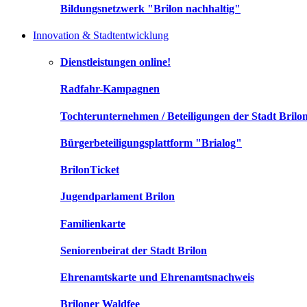
Bildungsnetzwerk "Brilon nachhaltig"
Innovation & Stadtentwicklung
Dienstleistungen online!
Radfahr-Kampagnen
Tochterunternehmen / Beteiligungen der Stadt Brilo
Bürgerbeteiligungsplattform "Brialog"
BrilonTicket
Jugendparlament Brilon
Familienkarte
Seniorenbeirat der Stadt Brilon
Ehrenamtskarte und Ehrenamtsnachweis
Briloner Waldfee