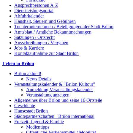
Ansprechpersonen A-Z
Dienstleistungsportal
Abfuhrkalender
Haushalt, Steuern und Gebühren
Tochterunternehmen / Beteiligungen der Stadt Brilon
Amtsblatt / Amtliche Bekanntmachungen
Satzungen / Ortsrecht
Ausschreibungen / Vergaben
Jobs & Karriere
Kontaktaufnahme zur Stadt Brilon
Leben in Brilon
Brilon aktuell!
News Details
Veranstaltungskalender & "Brilon Kultour"
Anmeldung Veranstaltungskalender
Veranstaltung anzeigen
Allgemeines über Brilon und seine 16 Ortsteile
Geschichte
Hansestadt Brilon
Städtepartnerschaften - Brilon international
Freizeit, Jugend & Familie
Medientipps
Öffentliche Verkehrsmittel / Mobilität