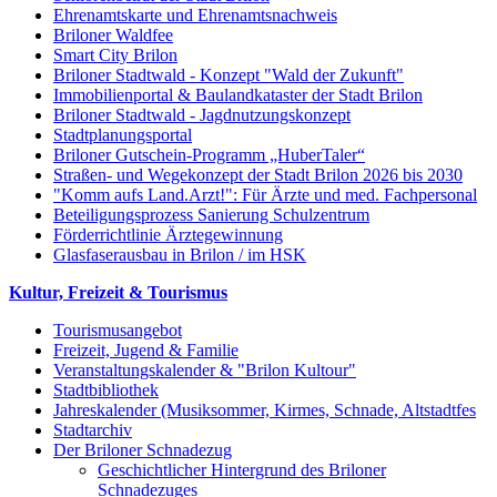
Ehrenamtskarte und Ehrenamtsnachweis
Briloner Waldfee
Smart City Brilon
Briloner Stadtwald - Konzept "Wald der Zukunft"
Immobilienportal & Baulandkataster der Stadt Brilon
Briloner Stadtwald - Jagdnutzungskonzept
Stadtplanungsportal
Briloner Gutschein-Programm „HuberTaler“
Straßen- und Wegekonzept der Stadt Brilon 2026 bis 2030
"Komm aufs Land.Arzt!": Für Ärzte und med. Fachpersonal
Beteiligungsprozess Sanierung Schulzentrum
Förderrichtlinie Ärztegewinnung
Glasfaserausbau in Brilon / im HSK
Kultur, Freizeit & Tourismus
Tourismusangebot
Freizeit, Jugend & Familie
Veranstaltungskalender & "Brilon Kultour"
Stadtbibliothek
Jahreskalender (Musiksommer, Kirmes, Schnade, Altstadtfes
Stadtarchiv
Der Briloner Schnadezug
Geschichtlicher Hintergrund des Briloner
Schnadezuges