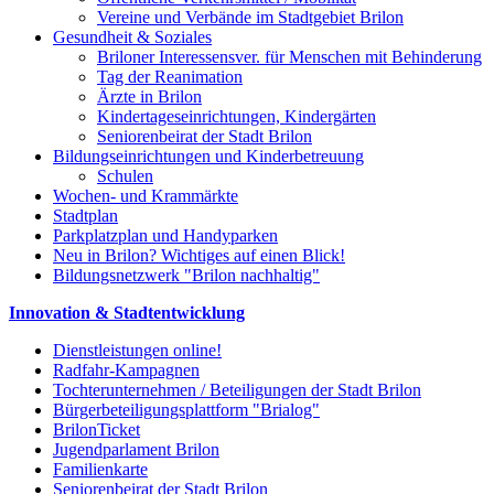
Vereine und Verbände im Stadtgebiet Brilon
Gesundheit & Soziales
Briloner Interessensver. für Menschen mit Behinderung
Tag der Reanimation
Ärzte in Brilon
Kindertageseinrichtungen, Kindergärten
Seniorenbeirat der Stadt Brilon
Bildungseinrichtungen und Kinderbetreuung
Schulen
Wochen- und Krammärkte
Stadtplan
Parkplatzplan und Handyparken
Neu in Brilon? Wichtiges auf einen Blick!
Bildungsnetzwerk "Brilon nachhaltig"
Innovation & Stadtentwicklung
Dienstleistungen online!
Radfahr-Kampagnen
Tochterunternehmen / Beteiligungen der Stadt Brilon
Bürgerbeteiligungsplattform "Brialog"
BrilonTicket
Jugendparlament Brilon
Familienkarte
Seniorenbeirat der Stadt Brilon