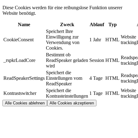
Diese Cookies werden für eine reibungslose Funktion unserer
Website benötigt.
Name
Zweck
Ablauf
Typ
Speichert Ihre
Einwilligung zur
Website
CookieConsent
1 Jahr
HTML
Verwendung von
tracking
Cookies.
Bestimmt ob
Readspe
_rspkrLoadCore
ReadSpeaker geladen
Session
HTML
tracking
wird
Speichert die
Readspe
ReadSpeakerSettings
Einstellungen vom
4 Tage
HTML
tracking
ReadSpeaker
Speichert die
Website
Kontrastswitcher
1 Tage
HTML
Kontrasteinstellungen
tracking
Alle Cookies ablehnen
Alle Cookies akzeptieren