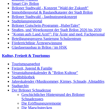
Smart City Brilon
Briloner Stadtwald - Konzept "Wald der Zukunft"
Immobilienportal & Baulandkataster der Stadt Brilon
Briloner Stadtwald - Jagdnutzungskonzept
Stadtplanungsportal
Briloner Gutschein-Programm „HuberTaler“
Straßen- und Wegekonzept der Stadt Brilon 2026 bis 2030
"Komm aufs Land.Arzt!": Für Ärzte und med. Fachpersonal
Beteiligungsprozess Sanierung Schulzentrum
Förderrichtlinie Ärztegewinnung
Glasfaserausbau in Brilon / im HSK
Kultur, Freizeit & Tourismus
Tourismusangebot
Freizeit, Jugend & Familie
Veranstaltungskalender & "Brilon Kultour"
Stadtbibliothek
Jahreskalender (Musiksommer, Kirmes, Schnade, Altstadtfes
Stadtarchiv
Der Briloner Schnadezug
Geschichtlicher Hintergrund des Briloner
Schnadezuges
Die Eröffnungszeremonie
Die Marschstrecken