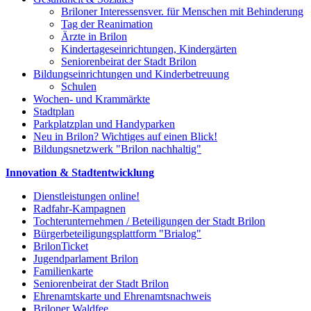
Briloner Interessensver. für Menschen mit Behinderung
Tag der Reanimation
Ärzte in Brilon
Kindertageseinrichtungen, Kindergärten
Seniorenbeirat der Stadt Brilon
Bildungseinrichtungen und Kinderbetreuung
Schulen
Wochen- und Krammärkte
Stadtplan
Parkplatzplan und Handyparken
Neu in Brilon? Wichtiges auf einen Blick!
Bildungsnetzwerk "Brilon nachhaltig"
Innovation & Stadtentwicklung
Dienstleistungen online!
Radfahr-Kampagnen
Tochterunternehmen / Beteiligungen der Stadt Brilon
Bürgerbeteiligungsplattform "Brialog"
BrilonTicket
Jugendparlament Brilon
Familienkarte
Seniorenbeirat der Stadt Brilon
Ehrenamtskarte und Ehrenamtsnachweis
Briloner Waldfee