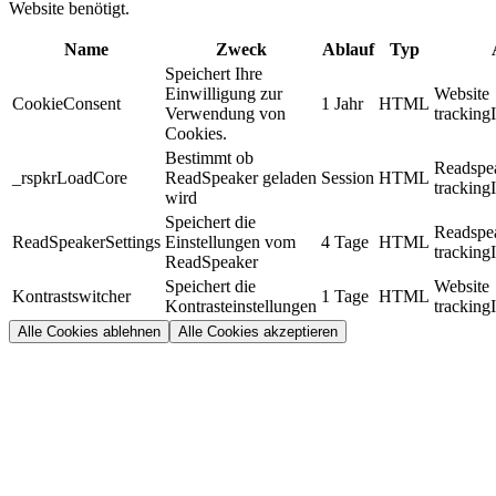
Website benötigt.
Name
Zweck
Ablauf
Typ
Speichert Ihre
Einwilligung zur
Website
CookieConsent
1 Jahr
HTML
Verwendung von
tracking
Cookies.
Bestimmt ob
Readspe
_rspkrLoadCore
ReadSpeaker geladen
Session
HTML
tracking
wird
Speichert die
Readspe
ReadSpeakerSettings
Einstellungen vom
4 Tage
HTML
tracking
ReadSpeaker
Speichert die
Website
Kontrastswitcher
1 Tage
HTML
Kontrasteinstellungen
tracking
Alle Cookies ablehnen
Alle Cookies akzeptieren