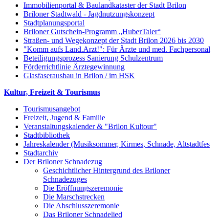
Immobilienportal & Baulandkataster der Stadt Brilon
Briloner Stadtwald - Jagdnutzungskonzept
Stadtplanungsportal
Briloner Gutschein-Programm „HuberTaler“
Straßen- und Wegekonzept der Stadt Brilon 2026 bis 2030
"Komm aufs Land.Arzt!": Für Ärzte und med. Fachpersonal
Beteiligungsprozess Sanierung Schulzentrum
Förderrichtlinie Ärztegewinnung
Glasfaserausbau in Brilon / im HSK
Kultur, Freizeit & Tourismus
Tourismusangebot
Freizeit, Jugend & Familie
Veranstaltungskalender & "Brilon Kultour"
Stadtbibliothek
Jahreskalender (Musiksommer, Kirmes, Schnade, Altstadtfes
Stadtarchiv
Der Briloner Schnadezug
Geschichtlicher Hintergrund des Briloner
Schnadezuges
Die Eröffnungszeremonie
Die Marschstrecken
Die Abschlusszeremonie
Das Briloner Schnadelied