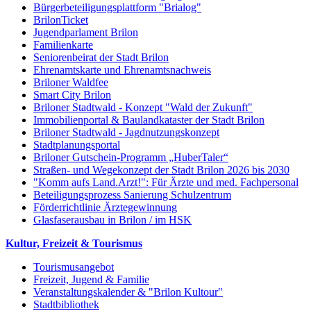
Bürgerbeteiligungsplattform "Brialog"
BrilonTicket
Jugendparlament Brilon
Familienkarte
Seniorenbeirat der Stadt Brilon
Ehrenamtskarte und Ehrenamtsnachweis
Briloner Waldfee
Smart City Brilon
Briloner Stadtwald - Konzept "Wald der Zukunft"
Immobilienportal & Baulandkataster der Stadt Brilon
Briloner Stadtwald - Jagdnutzungskonzept
Stadtplanungsportal
Briloner Gutschein-Programm „HuberTaler“
Straßen- und Wegekonzept der Stadt Brilon 2026 bis 2030
"Komm aufs Land.Arzt!": Für Ärzte und med. Fachpersonal
Beteiligungsprozess Sanierung Schulzentrum
Förderrichtlinie Ärztegewinnung
Glasfaserausbau in Brilon / im HSK
Kultur, Freizeit & Tourismus
Tourismusangebot
Freizeit, Jugend & Familie
Veranstaltungskalender & "Brilon Kultour"
Stadtbibliothek