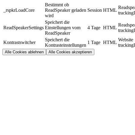
Bestimmt ob
Readspe
_rspkrLoadCore
ReadSpeaker geladen
Session
HTML
tracking
wird
Speichert die
Readspe
ReadSpeakerSettings
Einstellungen vom
4 Tage
HTML
tracking
ReadSpeaker
Speichert die
Website
Kontrastswitcher
1 Tage
HTML
Kontrasteinstellungen
tracking
Alle Cookies ablehnen
Alle Cookies akzeptieren