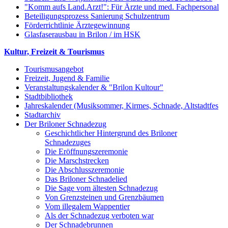
"Komm aufs Land.Arzt!": Für Ärzte und med. Fachpersonal
Beteiligungsprozess Sanierung Schulzentrum
Förderrichtlinie Ärztegewinnung
Glasfaserausbau in Brilon / im HSK
Kultur, Freizeit & Tourismus
Tourismusangebot
Freizeit, Jugend & Familie
Veranstaltungskalender & "Brilon Kultour"
Stadtbibliothek
Jahreskalender (Musiksommer, Kirmes, Schnade, Altstadtfes
Stadtarchiv
Der Briloner Schnadezug
Geschichtlicher Hintergrund des Briloner
Schnadezuges
Die Eröffnungszeremonie
Die Marschstrecken
Die Abschlusszeremonie
Das Briloner Schnadelied
Die Sage vom ältesten Schnadezug
Von Grenzsteinen und Grenzbäumen
Vom illegalem Wappentier
Als der Schnadezug verboten war
Der Schnadebrunnen