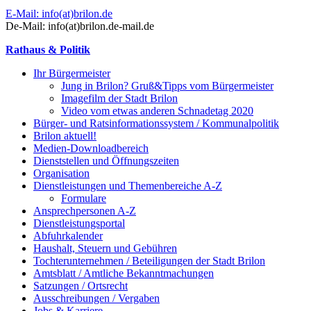
E-Mail: info(at)brilon.de
De-Mail: info(at)brilon.de-mail.de
Rathaus & Politik
Ihr Bürgermeister
Jung in Brilon? Gruß&Tipps vom Bürgermeister
Imagefilm der Stadt Brilon
Video vom etwas anderen Schnadetag 2020
Bürger- und Ratsinformationssystem / Kommunalpolitik
Brilon aktuell!
Medien-Downloadbereich
Dienststellen und Öffnungszeiten
Organisation
Dienstleistungen und Themenbereiche A-Z
Formulare
Ansprechpersonen A-Z
Dienstleistungsportal
Abfuhrkalender
Haushalt, Steuern und Gebühren
Tochterunternehmen / Beteiligungen der Stadt Brilon
Amtsblatt / Amtliche Bekanntmachungen
Satzungen / Ortsrecht
Ausschreibungen / Vergaben
Jobs & Karriere