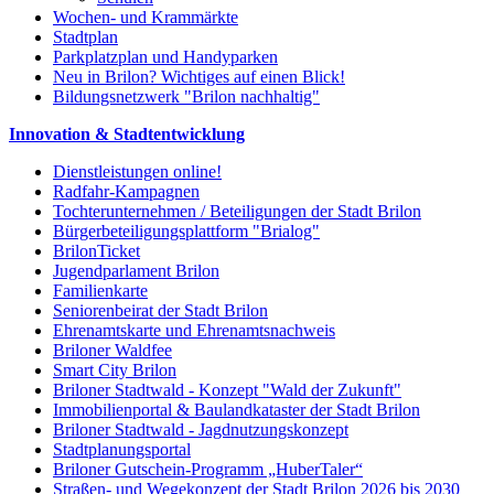
Wochen- und Krammärkte
Stadtplan
Parkplatzplan und Handyparken
Neu in Brilon? Wichtiges auf einen Blick!
Bildungsnetzwerk "Brilon nachhaltig"
Innovation & Stadtentwicklung
Dienstleistungen online!
Radfahr-Kampagnen
Tochterunternehmen / Beteiligungen der Stadt Brilon
Bürgerbeteiligungsplattform "Brialog"
BrilonTicket
Jugendparlament Brilon
Familienkarte
Seniorenbeirat der Stadt Brilon
Ehrenamtskarte und Ehrenamtsnachweis
Briloner Waldfee
Smart City Brilon
Briloner Stadtwald - Konzept "Wald der Zukunft"
Immobilienportal & Baulandkataster der Stadt Brilon
Briloner Stadtwald - Jagdnutzungskonzept
Stadtplanungsportal
Briloner Gutschein-Programm „HuberTaler“
Straßen- und Wegekonzept der Stadt Brilon 2026 bis 2030