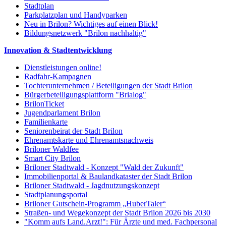
Stadtplan
Parkplatzplan und Handyparken
Neu in Brilon? Wichtiges auf einen Blick!
Bildungsnetzwerk "Brilon nachhaltig"
Innovation & Stadtentwicklung
Dienstleistungen online!
Radfahr-Kampagnen
Tochterunternehmen / Beteiligungen der Stadt Brilon
Bürgerbeteiligungsplattform "Brialog"
BrilonTicket
Jugendparlament Brilon
Familienkarte
Seniorenbeirat der Stadt Brilon
Ehrenamtskarte und Ehrenamtsnachweis
Briloner Waldfee
Smart City Brilon
Briloner Stadtwald - Konzept "Wald der Zukunft"
Immobilienportal & Baulandkataster der Stadt Brilon
Briloner Stadtwald - Jagdnutzungskonzept
Stadtplanungsportal
Briloner Gutschein-Programm „HuberTaler“
Straßen- und Wegekonzept der Stadt Brilon 2026 bis 2030
"Komm aufs Land.Arzt!": Für Ärzte und med. Fachpersonal