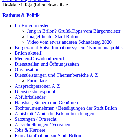
De-Mail: info(at)brilon.de-mail.de
Rathaus & Politik
Ihr Bürgermeister
Jung in Brilon? Gruß&Tipps vom Bürgermeister
Imagefilm der Stadt Brilon
Video vom etwas anderen Schnadetag 2020
Bürger- und Ratsinformationssystem / Kommunalpolitik
Brilon aktuell!
Medien-Downloadbereich
Dienststellen und Öffnungszeiten
Organisation
Dienstleistungen und Themenbereiche A-Z
Formulare
Ansprechpersonen A-Z
Dienstleistungsportal
Abfuhrkalender
Haushalt, Steuern und Gebühren
Tochterunternehmen / Beteiligungen der Stadt Brilon
Amtsblatt / Amtliche Bekanntmachungen
Satzungen / Ortsrecht
Ausschreibungen / Vergaben
Jobs & Karriere
Kontaktaufnahme zur Stadt Brilon