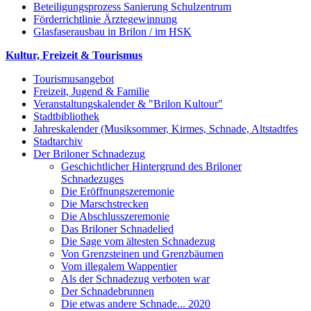
Beteiligungsprozess Sanierung Schulzentrum
Förderrichtlinie Ärztegewinnung
Glasfaserausbau in Brilon / im HSK
Kultur, Freizeit & Tourismus
Tourismusangebot
Freizeit, Jugend & Familie
Veranstaltungskalender & "Brilon Kultour"
Stadtbibliothek
Jahreskalender (Musiksommer, Kirmes, Schnade, Altstadtfes
Stadtarchiv
Der Briloner Schnadezug
Geschichtlicher Hintergrund des Briloner
Schnadezuges
Die Eröffnungszeremonie
Die Marschstrecken
Die Abschlusszeremonie
Das Briloner Schnadelied
Die Sage vom ältesten Schnadezug
Von Grenzsteinen und Grenzbäumen
Vom illegalem Wappentier
Als der Schnadezug verboten war
Der Schnadebrunnen
Die etwas andere Schnade... 2020