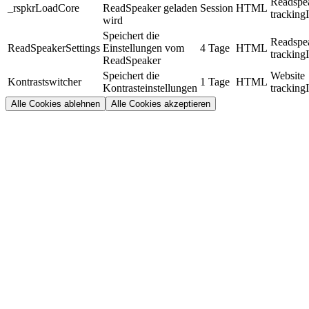
Readspe
_rspkrLoadCore
ReadSpeaker geladen
Session
HTML
tracking
wird
Speichert die
Readspe
ReadSpeakerSettings
Einstellungen vom
4 Tage
HTML
tracking
ReadSpeaker
Speichert die
Website
Kontrastswitcher
1 Tage
HTML
Kontrasteinstellungen
tracking
Alle Cookies ablehnen
Alle Cookies akzeptieren