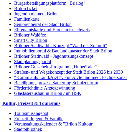
Bürgerbeteiligungsplattform "Brialog"
BrilonTicket
Jugendparlament Brilon
Familienkarte
Seniorenbeirat der Stadt Brilon
Ehrenamtskarte und Ehrenamtsnachweis
Briloner Waldfee
Smart City Brilon
Briloner Stadtwald - Konzept "Wald der Zukunft"
Immobilienportal & Baulandkataster der Stadt Brilon
Briloner Stadtwald - Jagdnutzungskonzept
Stadtplanungsportal
Briloner Gutschein-Programm „HuberTaler“
Straßen- und Wegekonzept der Stadt Brilon 2026 bis 2030
"Komm aufs Land.Arzt!": Für Ärzte und med. Fachpersonal
Beteiligungsprozess Sanierung Schulzentrum
Förderrichtlinie Ärztegewinnung
Glasfaserausbau in Brilon / im HSK
Kultur, Freizeit & Tourismus
Tourismusangebot
Freizeit, Jugend & Familie
Veranstaltungskalender & "Brilon Kultour"
Stadtbibliothek