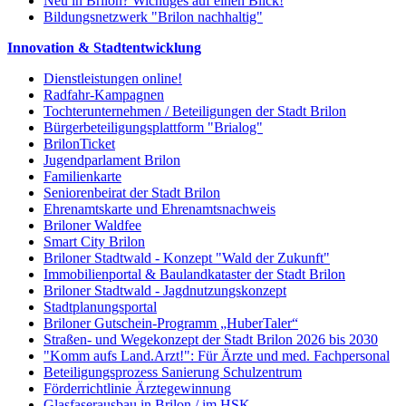
Neu in Brilon? Wichtiges auf einen Blick!
Bildungsnetzwerk "Brilon nachhaltig"
Innovation & Stadtentwicklung
Dienstleistungen online!
Radfahr-Kampagnen
Tochterunternehmen / Beteiligungen der Stadt Brilon
Bürgerbeteiligungsplattform "Brialog"
BrilonTicket
Jugendparlament Brilon
Familienkarte
Seniorenbeirat der Stadt Brilon
Ehrenamtskarte und Ehrenamtsnachweis
Briloner Waldfee
Smart City Brilon
Briloner Stadtwald - Konzept "Wald der Zukunft"
Immobilienportal & Baulandkataster der Stadt Brilon
Briloner Stadtwald - Jagdnutzungskonzept
Stadtplanungsportal
Briloner Gutschein-Programm „HuberTaler“
Straßen- und Wegekonzept der Stadt Brilon 2026 bis 2030
"Komm aufs Land.Arzt!": Für Ärzte und med. Fachpersonal
Beteiligungsprozess Sanierung Schulzentrum
Förderrichtlinie Ärztegewinnung
Glasfaserausbau in Brilon / im HSK