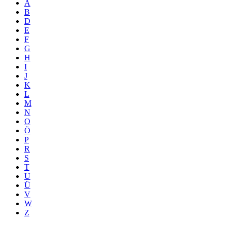
A
B
D
E
F
G
H
I
J
K
L
M
N
O
Ö
P
R
S
T
U
Ü
V
W
Z