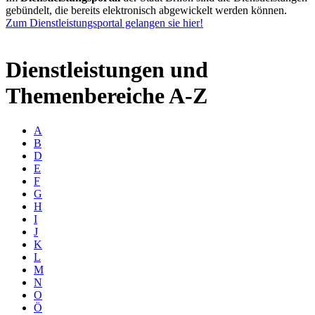
gebündelt, die bereits elektronisch abgewickelt werden können.
Zum Dienstleistungsportal gelangen sie hier!
Dienstleistungen und
Themenbereiche A-Z
A
B
D
E
F
G
H
I
J
K
L
M
N
O
Ö