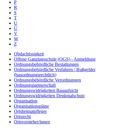
P
R
S
T
U
Ü
V
W
Z
Obdachlosigkeit
Offene Ganztagsschule (OGS) - Anmeldung
Ordnungsbehördliche Bestattungen
Ordnungsbehördliche Verfahren / Bußgelder
(bauordnungsrechtlich)
Ordnungsbehördliche Verordnungen
Ordnungspartnerschaft
Ordnungswidrigkeiten Bauaufsicht
Ordnungswidrigkeiten Denkmalschutz
Organisation
Organisationspläne
Ortsheimatpfleger
Ortsrecht
Ortsvorsteher/innen