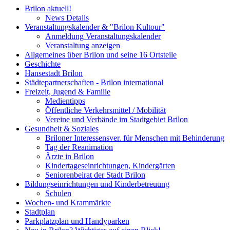
Brilon aktuell!
News Details
Veranstaltungskalender & "Brilon Kultour"
Anmeldung Veranstaltungskalender
Veranstaltung anzeigen
Allgemeines über Brilon und seine 16 Ortsteile
Geschichte
Hansestadt Brilon
Städtepartnerschaften - Brilon international
Freizeit, Jugend & Familie
Medientipps
Öffentliche Verkehrsmittel / Mobilität
Vereine und Verbände im Stadtgebiet Brilon
Gesundheit & Soziales
Briloner Interessensver. für Menschen mit Behinderung
Tag der Reanimation
Ärzte in Brilon
Kindertageseinrichtungen, Kindergärten
Seniorenbeirat der Stadt Brilon
Bildungseinrichtungen und Kinderbetreuung
Schulen
Wochen- und Krammärkte
Stadtplan
Parkplatzplan und Handyparken