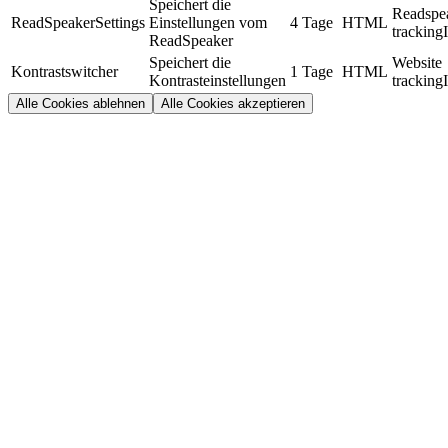
Speichert die
Readspe
ReadSpeakerSettings
Einstellungen vom
4 Tage
HTML
tracking
ReadSpeaker
Speichert die
Website
Kontrastswitcher
1 Tage
HTML
Kontrasteinstellungen
tracking
Alle Cookies ablehnen
Alle Cookies akzeptieren