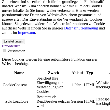
Zum einen sind sie erforderlich für die grundlegende Funktionalität
unserer Website. Zum anderen können wir mit Hilfe der Cookies
unsere Inhalte für Sie immer weiter verbessern. Hierzu werden
pseudonymisierte Daten von Website-Besuchern gesammelt und
ausgewertet. Das Einverständnis in die Verwendung der Cookies
können Sie jederzeit widerrufen. Weitere Informationen zu Cookies
auf dieser Website finden Sie in unserer
Datenschutzerklärung
und
zu uns im
Impressum
.
Einstellungen
Erforderlich
Zustimmen
Diese Cookies werden für eine reibungslose Funktion unserer
Website benötigt.
Name
Zweck
Ablauf
Typ
Speichert Ihre
Einwilligung zur
Website
CookieConsent
1 Jahr
HTML
Verwendung von
tracking
Cookies.
Bestimmt ob
Readspe
_rspkrLoadCore
ReadSpeaker geladen
Session
HTML
tracking
wird