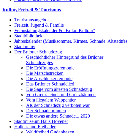
Kultur, Freizeit & Tourismus
Tourismusangebot
Freizeit, Jugend & Familie
Veranstaltungskalender & "Brilon Kultour"
Stadtbibliothek
Jahreskalender (Musiksommer, Kirmes, Schnade, Altstadtfes
Stadtarchiv
Der Briloner Schnadezug
Geschichtlicher Hintergrund des Briloner
Schnadezuges
Die Eröffnungszeremonie
Die Marschstrecken
Die Abschlusszeremonie
Das Briloner Schnadelied
Die Sage vom ältesten Schnadezug
Von Grenzsteinen und Grenzbäumen
Vom illegalem Wappentier
Als der Schnadezug verboten war
Der Schnadebrunnen
Die etwas andere Schnade... 2020
Stadtmuseum Haus Hövener
Hallen- und Freibäder
Waldfreibad Gudenhagen